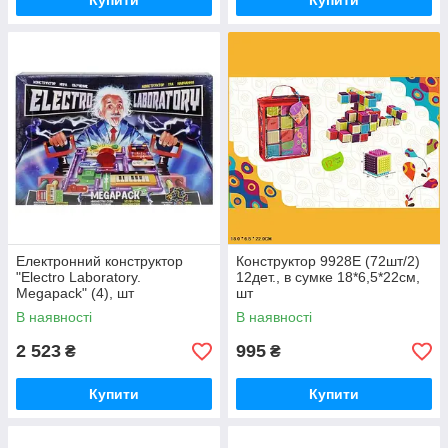
Купити
Купити
Електронний конструктор
Конструктор 9928E (72шт/2)
"Electro Laboratory.
12дет., в сумке 18*6,5*22см,
Megapack" (4), шт
шт
В наявності
В наявності
2 523
995
₴
₴
Купити
Купити