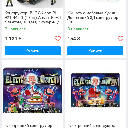
Конструктор IBLOCK арт. PL-
Кімната с меблями Кухня
921-443-1 (12шт) Армія, КрАЗ
Дерев'яний 3Д конструктор,
с тентом, 160дет, 2 фігурки у
шт
короб. 28,5*6,, шт
В наявності
В наявності
1 121
154
₴
₴
Купити
Купити
Електронний конструктор
Електронний конструктор