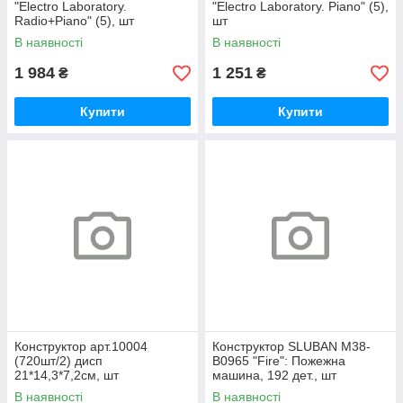
"Electro Laboratory.
"Electro Laboratory. Piano" (5),
Radio+Piano" (5), шт
шт
В наявності
В наявності
1 984
1 251
₴
₴
Купити
Купити
Конструктор арт.10004
Конструктор SLUBAN M38-
(720шт/2) дисп
B0965 "Fire": Пожежна
21*14,3*7,2см, шт
машина, 192 дет., шт
В наявності
В наявності