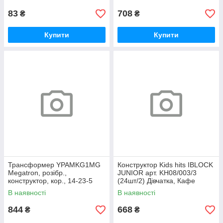
83
708
₴
₴
Купити
Купити
Трансформер YPAMKG1MG
Конструктор Kids hits IBLOCK
Megatron, розібр.,
JUNIOR арт. KH08/003/3
конструктор, кор., 14-23-5
(24шт/2) Дівчатка, Кафе
см., шт
Морозиво, 262 дет,комп, шт
В наявності
В наявності
844
668
₴
₴