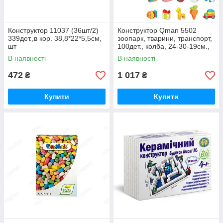
Конструктор 11037 (36шт/2)
Конструктор Qman 5502
339дет.,в кор. 38,8*22*5,5см,
зоопарк, тварини, транспорт,
шт
100дет., колба, 24-30-19см.,
шт
В наявності
В наявності
472
1 017
₴
₴
Купити
Купити