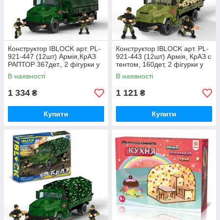
Конструктор IBLOCK арт. PL-
Конструктор IBLOCK арт. PL-
921-447 (12шт) Армія,КрАЗ
921-443 (12шт) Армія, КрАЗ с
РАПТОР 367дет., 2 фігурки у
тентом, 160дет, 2 фігурки у
короб. 38*6,4*28см, шт
короб. 28,5*6,4*, шт
В наявності
В наявності
1 334
1 121
₴
₴
Купити
Купити