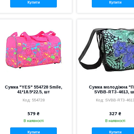
Купити
Купити
Сумка "YES" 554728 Smile,
Сумка молодіжна "
41*18.5*22.5, шт
SVBB-RT3-4613, ш
554728
SVBB-RT3-461
579 ₴
327 ₴
В наявності
В наявності
Купити
Купити