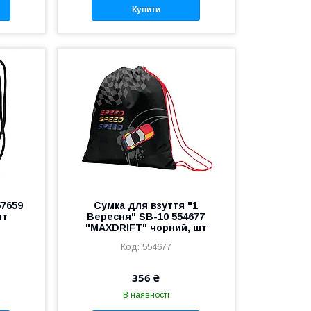
Купити
57659
Сумка для взуття "1
шт
Вересня" SB-10 554677
"MAXDRIFT" чорний, шт
554677
356 ₴
В наявності