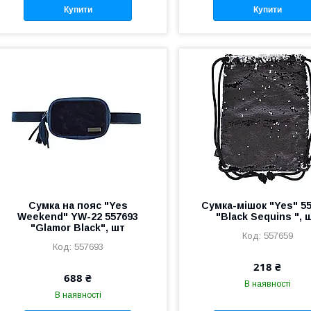
Купити
Купити
Сумка на пояс "Yes
Сумка-мішок "Yes" 5
Weekend" YW-22 557693
"Black Sequins ", 
"Glamor Black", шт
557659
557693
218 ₴
688 ₴
В наявності
В наявності