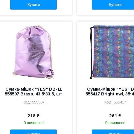
Купити
Купити
Сумка-мішок "YES" DB-11
Сумка-мішок "YES" D
555507 Brass, 43.5*33.5, шт
555417 Bright owl, 35*
555507
555417
218 ₴
261 ₴
В наявності
В наявності