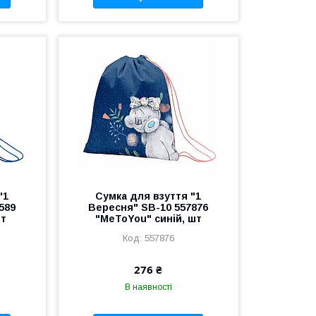
"1
Сумка для взуття "1
589
Вересня" SB-10 557876
шт
"MeToYou" синій, шт
557876
276 ₴
В наявності