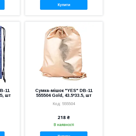
Купити
B-11
Сумка-мішок "YES" DB-11
45, шт
555504 Gold, 43.5*33.5, шт
555504
218 ₴
В наявності