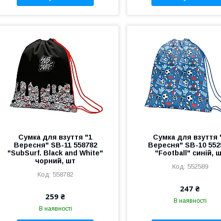
Сумка для взуття "1
Сумка для взуття 
Вересня" SB-11 558782
Вересня" SB-10 552
"SubSurf. Black and White"
"Football" синій, 
чорний, шт
552589
558782
247 ₴
259 ₴
В наявності
В наявності