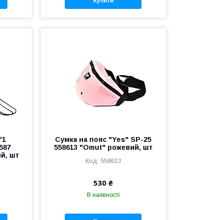
Купити
"1
Сумка на пояс "Yes" SP-25
587
558613 "Omut" рожевий, шт
ий, шт
558613
530 ₴
В наявності