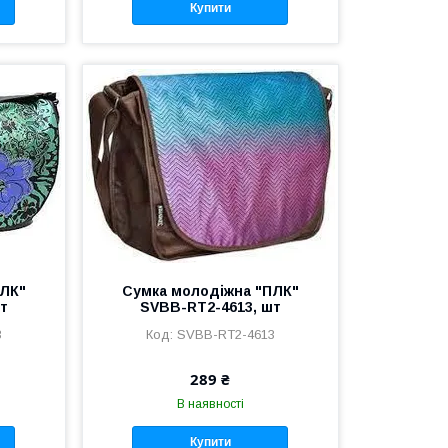
Купити
ПЛК"
Сумка молодіжна "ПЛК"
т
SVBB-RT2-4613, шт
3
SVBB-RT2-4613
289 ₴
В наявності
Купити