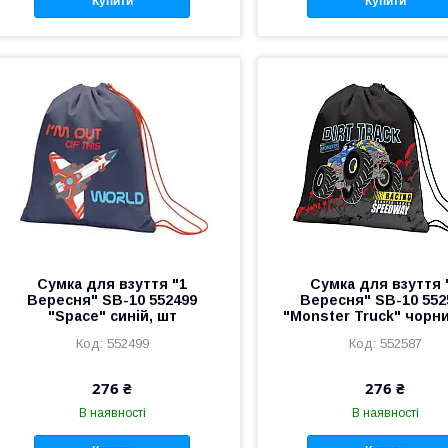
Купити
Купити
Сумка для взуття "1
Сумка для взуття 
Вересня" SB-10 552499
Вересня" SB-10 552
"Space" синій, шт
"Monster Truck" чорн
552499
552587
276 ₴
276 ₴
В наявності
В наявності