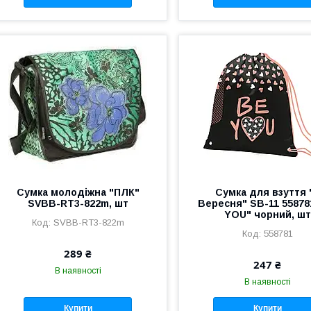
Сумка молодіжна "ПЛК"
Сумка для взуття 
SVBB-RT3-822m, шт
Вересня" SB-11 55878
YOU" чорний, шт
SVBB-RT3-822m
558781
289 ₴
247 ₴
В наявності
В наявності
Купити
Купити