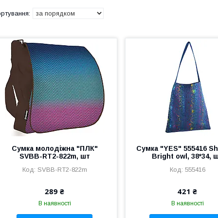
Сумка молодіжна "ПЛК"
Сумка "YES" 555416 S
SVBB-RT2-822m, шт
Bright owl, 38*34, 
SVBB-RT2-822m
555416
289 ₴
421 ₴
В наявності
В наявності