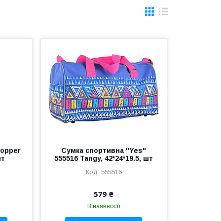
hopper
Сумка спортивна "Yes"
шт
555516 Tangy, 42*24*19.5, шт
555516
579 ₴
В наявності