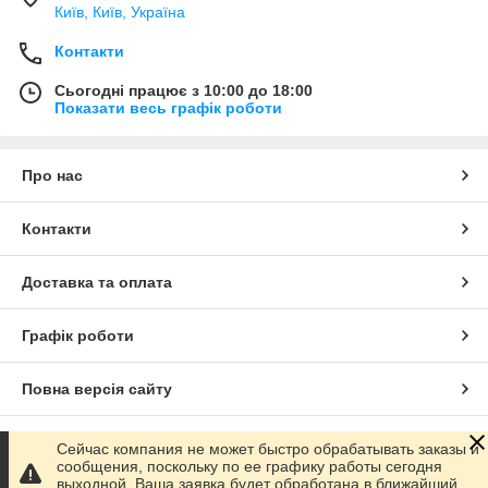
Київ, Київ, Україна
Контакти
Сьогодні працює з 10:00 до 18:00
Показати весь графік роботи
Про нас
Контакти
Доставка та оплата
Графік роботи
Повна версія сайту
Сайт створено на маркетплейсі
Prom.ua
Сейчас компания не может быстро обрабатывать заказы и
сообщения, поскольку по ее графику работы сегодня
выходной. Ваша заявка будет обработана в ближайший