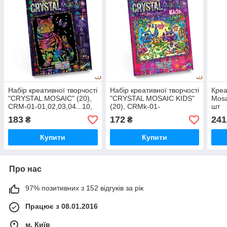
Набір креативної творчості
Набір креативної творчості
Креа
"CRYSTAL MOSAIC" (20),
"CRYSTAL MOSAIC KIDS"
Mosa
CRM-01-01,02,03,04...10,
(20), CRMk-01-
шт
шт
01,02,03,04...10, шт
183
172
241
₴
₴
Купити
Купити
Про нас
97% позитивних з 152 відгуків за рік
Працює з 08.01.2016
м. Київ