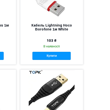
ms 1м
Кабель Lightning Hoco
Borofone 1м White
103 ₴
В наявності
Купити