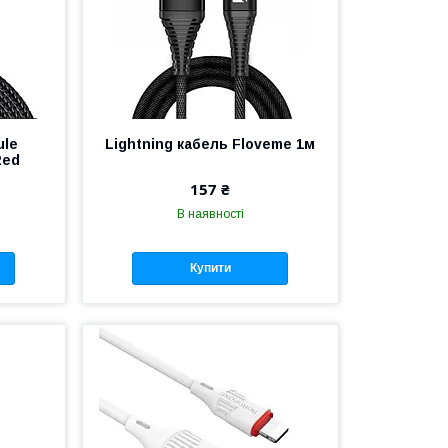
ule
Lightning кабель Floveme 1м
Red
157 ₴
В наявності
Купити