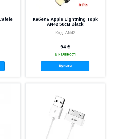
Cafele
Кабель Apple Lightning Topk
AN42 50см Black
AN42
94 ₴
В наявності
Купити