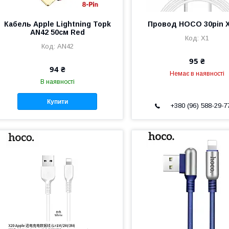
Кабель Apple Lightning Topk
Провод HOCO 30pin 
AN42 50см Red
X1
AN42
95 ₴
94 ₴
Немає в наявності
В наявності
Купити
+380 (96) 588-29-7