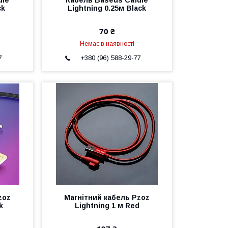
ule
Кабель Baseus Cafule
ck
Lightning 0.25м Black
70 ₴
Немає в наявності
7
+380 (96) 588-29-77
zoz
Магнітний кабель Pzoz
k
Lightning 1 м Red