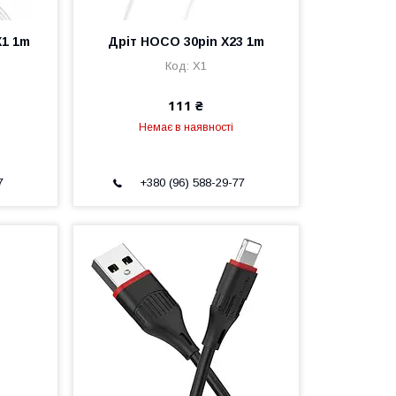
X1 1m
Дріт HOCO 30pin X23 1m
X1
111 ₴
Немає в наявності
7
+380 (96) 588-29-77