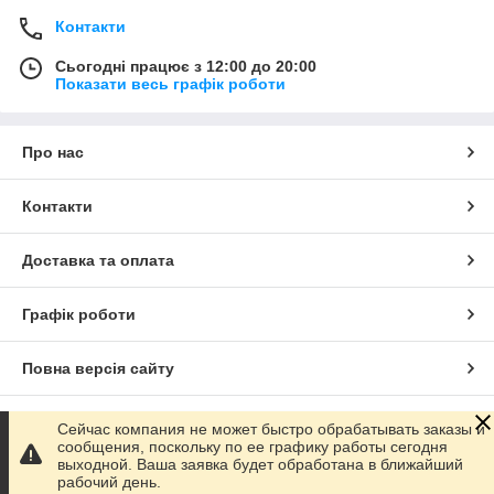
Контакти
Сьогодні працює з 12:00 до 20:00
Показати весь графік роботи
Про нас
Контакти
Доставка та оплата
Графік роботи
Повна версія сайту
Сайт створено на маркетплейсі
Prom.ua
Сейчас компания не может быстро обрабатывать заказы и
сообщения, поскольку по ее графику работы сегодня
выходной. Ваша заявка будет обработана в ближайший
Політика конфіденційності
рабочий день.