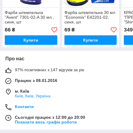
Фарба штемпельна
Фарба штемпельна 30 мл
КРА
"Axent" 7301-02-A 30 мл.,
"Economix" E42201-02,
"ПРЕ
синя, шт
синя, шт
"Shi
66
69
349
₴
₴
Купити
Купити
Про нас
97% позитивних з 147 відгуків за рік
Працює з 08.01.2016
м. Київ
Київ, Київ, Україна
Контакти
Сьогодні працює з 12:00 до 20:00
Показати весь графік роботи