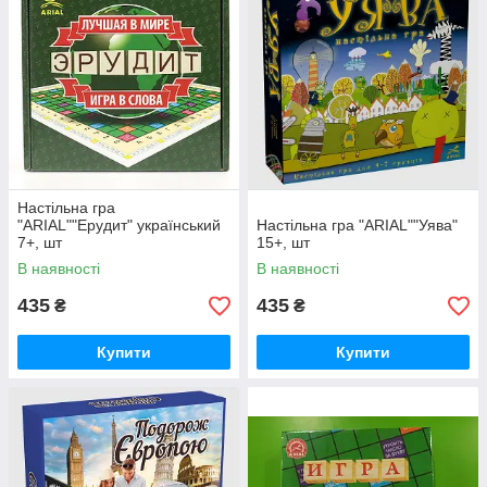
Настільна гра
"ARIAL""Ерудит" український
Настільна гра "ARIAL""Уява"
7+, шт
15+, шт
В наявності
В наявності
435
435
₴
₴
Купити
Купити