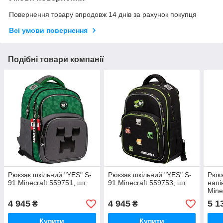
Повернення товару впродовж 14 днів за рахунок покупця
Всі умови повернення
Подібні товари компанії
Рюкзак шкільний "YES" S-
Рюкзак шкільний "YES" S-
Рюкз
91 Minecraft 559751, шт
91 Minecraft 559753, шт
напі
Mine
4 945
4 945
5 1
₴
₴
Купити
Купити