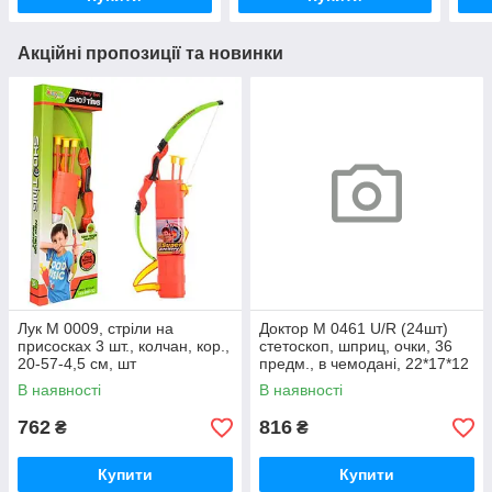
Акційні пропозиції та новинки
Лук M 0009, стріли на
Доктор M 0461 U/R (24шт)
присосках 3 шт., колчан, кор.,
стетоскоп, шприц, очки, 36
20-57-4,5 см, шт
предм., в чемодані, 22*17*12
см, шт
В наявності
В наявності
762
816
₴
₴
Купити
Купити