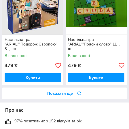
Настільна гра
Настільна гра
"ARIAL""Подорож Європою"
"ARIAL""Поясни слово" 11+,
8+, шт
шт
В наявності
В наявності
479
479
₴
₴
Купити
Купити
Показати ще
Про нас
97% позитивних з 152 відгуків за рік