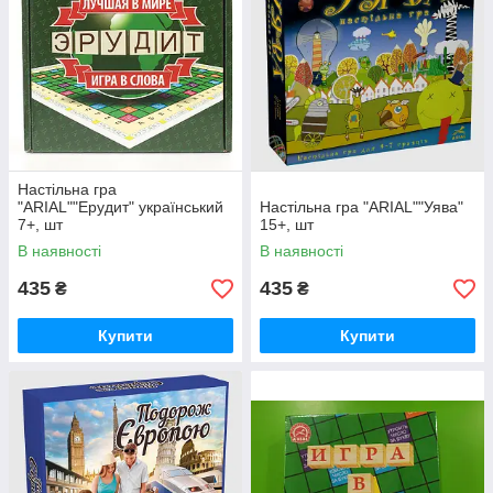
Настільна гра
"ARIAL""Ерудит" український
Настільна гра "ARIAL""Уява"
7+, шт
15+, шт
В наявності
В наявності
435
435
₴
₴
Купити
Купити