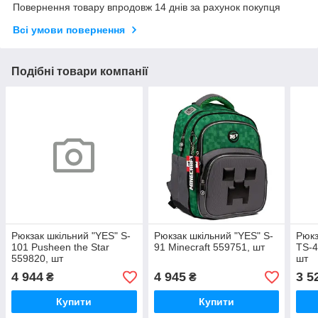
Повернення товару впродовж 14 днів за рахунок покупця
Всі умови повернення
Подібні товари компанії
Рюкзак шкільний "YES" S-
Рюкзак шкільний "YES" S-
Рюкз
101 Pusheen the Star
91 Minecraft 559751, шт
TS-4
559820, шт
шт
4 944
4 945
3 5
₴
₴
Купити
Купити