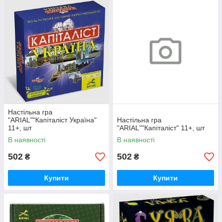
Настільна гра
"ARIAL""Капіталіст Україна"
Настільна гра
11+, шт
"ARIAL""Капіталіст" 11+, шт
В наявності
В наявності
502
502
₴
₴
Купити
Купити