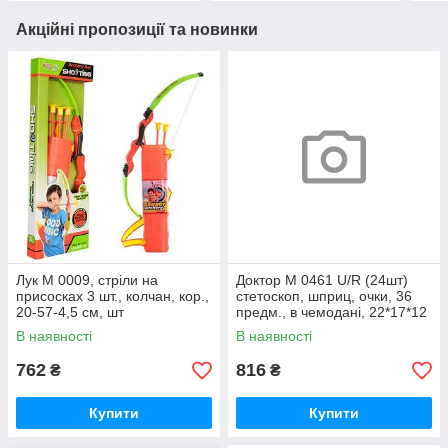
Акційні пропозиції та новинки
Лук M 0009, стріли на
Доктор M 0461 U/R (24шт)
присосках 3 шт., колчан, кор.,
стетоскоп, шприц, очки, 36
20-57-4,5 см, шт
предм., в чемодані, 22*17*12
см, шт
В наявності
В наявності
762
816
₴
₴
Купити
Купити