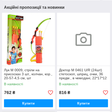
Акційні пропозиції та новинки
Лук M 0009, стріли на
Доктор M 0461 U/R (24шт)
присосках 3 шт., колчан, кор.,
стетоскоп, шприц, очки, 36
20-57-4,5 см, шт
предм., в чемодані, 22*17*12
см, шт
В наявності
В наявності
762
816
₴
₴
Купити
Купити