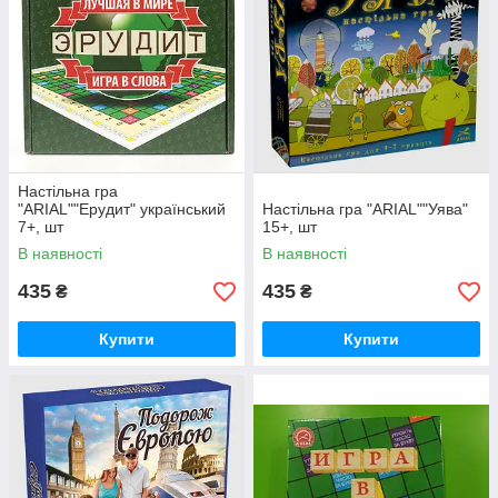
Настільна гра
"ARIAL""Ерудит" український
Настільна гра "ARIAL""Уява"
7+, шт
15+, шт
В наявності
В наявності
435
435
₴
₴
Купити
Купити