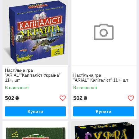
Настільна гра
"ARIAL""Капіталіст Україна"
Настільна гра
11+, шт
"ARIAL""Капіталіст" 11+, шт
В наявності
В наявності
502
502
₴
₴
Купити
Купити