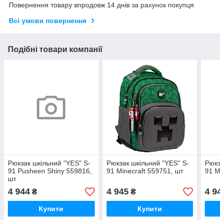
Повернення товару впродовж 14 днів за рахунок покупця
Всі умови повернення
Подібні товари компанії
Рюкзак шкільний "YES" S-
Рюкзак шкільний "YES" S-
Рюкз
91 Pusheen Shiny 559816,
91 Minecraft 559751, шт
91 M
шт
4 944
4 945
4 9
₴
₴
Купити
Купити