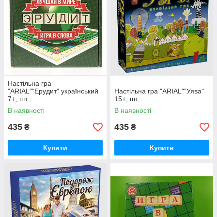
Настільна гра
"ARIAL""Ерудит" український
Настільна гра "ARIAL""Уява"
7+, шт
15+, шт
В наявності
В наявності
435
435
₴
₴
Купити
Купити