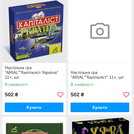
Настільна гра
"ARIAL""Капіталіст Україна"
Настільна гра
11+, шт
"ARIAL""Капіталіст" 11+, шт
В наявності
В наявності
502
502
₴
₴
Купити
Купити