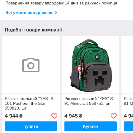
Повернення товару впродовж 14 днів за рахунок покупця
Всі умови повернення
Подібні товари компанії
Рюкзак шкільний "YES" S-
Рюкзак шкільний "YES" S-
Рюкз
101 Pusheen the Star
91 Minecraft 559751, шт
91 M
559820, шт
4 944
4 945
4 9
₴
₴
Купити
Купити