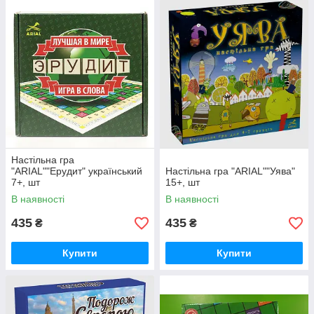
Настільна гра
"ARIAL""Ерудит" український
Настільна гра "ARIAL""Уява"
7+, шт
15+, шт
В наявності
В наявності
435
435
₴
₴
Купити
Купити