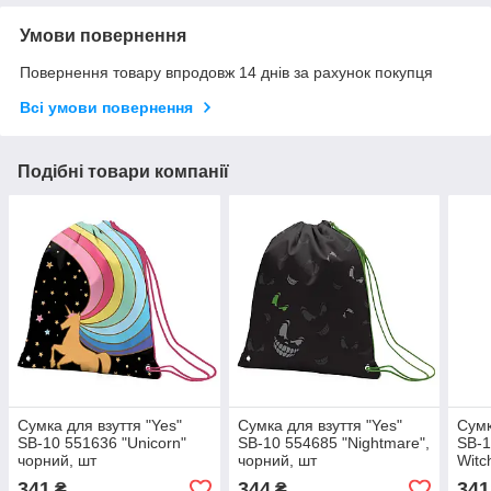
Умови повернення
Повернення товару впродовж 14 днів за рахунок покупця
Всі умови повернення
Подібні товари компанії
Сумка для взуття "Yes"
Сумка для взуття "Yes"
Сумк
SB-10 551636 "Unicorn"
SB-10 554685 "Nightmare",
SB-1
чорний, шт
чорний, шт
Witc
341
344
341
₴
₴