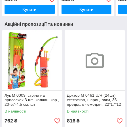
Купити
Купити
Акційні пропозиції та новинки
Лук M 0009, стріли на
Доктор M 0461 U/R (24шт)
присосках 3 шт., колчан, кор.,
стетоскоп, шприц, очки, 36
20-57-4,5 см, шт
предм., в чемодані, 22*17*12
см, шт
В наявності
В наявності
762
816
₴
₴