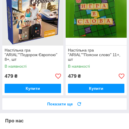
Настільна гра
Настільна гра
"ARIAL""Подорож Європою"
"ARIAL""Поясни слово" 11+,
8+, шт
шт
В наявності
В наявності
479
479
₴
₴
Купити
Купити
Показати ще
Про нас