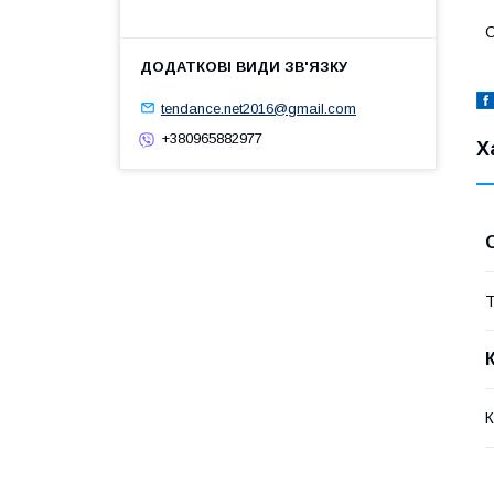
С
tendance.net2016@gmail.com
+380965882977
Х
Т