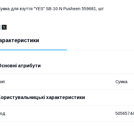
умка для взуття "YES" SB-10-N Pusheen 559681, шт
арактеристики
Основні атрибути
ип
Сумка
Користувальницькі характеристики
Код
5056574