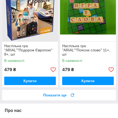
Настільна гра
Настільна гра
"ARIAL""Подорож Європою"
"ARIAL""Поясни слово" 11+,
8+, шт
шт
В наявності
В наявності
479
479
₴
₴
Купити
Купити
Показати ще
Про нас