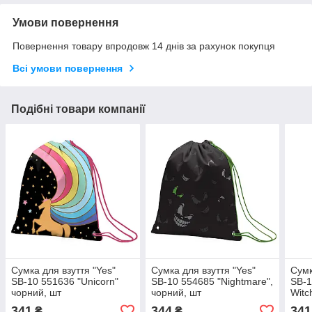
Умови повернення
Повернення товару впродовж 14 днів за рахунок покупця
Всі умови повернення
Подібні товари компанії
Сумка для взуття "Yes"
Сумка для взуття "Yes"
Сумк
SB-10 551636 "Unicorn"
SB-10 554685 "Nightmare",
SB-1
чорний, шт
чорний, шт
Witc
341
344
341
₴
₴