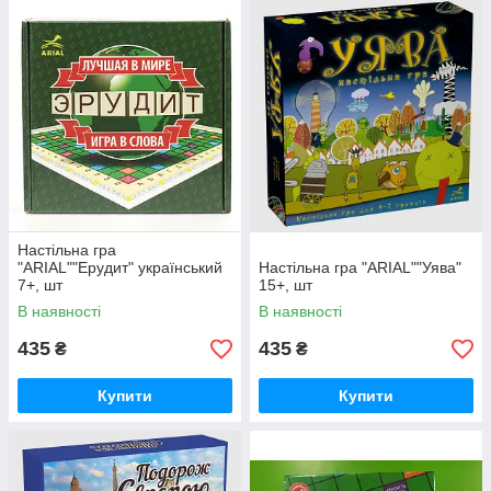
Настільна гра
"ARIAL""Ерудит" український
Настільна гра "ARIAL""Уява"
7+, шт
15+, шт
В наявності
В наявності
435
435
₴
₴
Купити
Купити