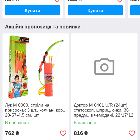
Купити
Купити
Акційні пропозиції та новинки
Лук M 0009, стріли на
Доктор M 0461 U/R (24шт)
присосках 3 шт., колчан, кор.,
стетоскоп, шприц, очки, 36
20-57-4,5 см, шт
предм., в чемодані, 22*17*12
см, шт
В наявності
В наявності
762
816
₴
₴