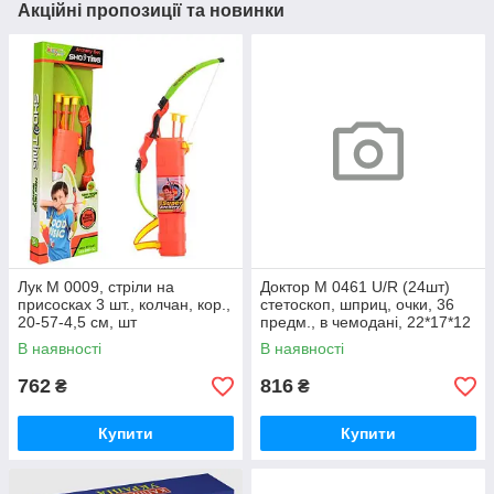
Акційні пропозиції та новинки
Лук M 0009, стріли на
Доктор M 0461 U/R (24шт)
присосках 3 шт., колчан, кор.,
стетоскоп, шприц, очки, 36
20-57-4,5 см, шт
предм., в чемодані, 22*17*12
см, шт
В наявності
В наявності
762
816
₴
₴
Купити
Купити