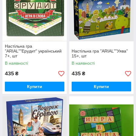
Настільна гра
"ARIAL""Ерудит" український
Настільна гра "ARIAL""Уява"
7+, шт
15+, шт
В наявності
В наявності
435
435
₴
₴
Купити
Купити