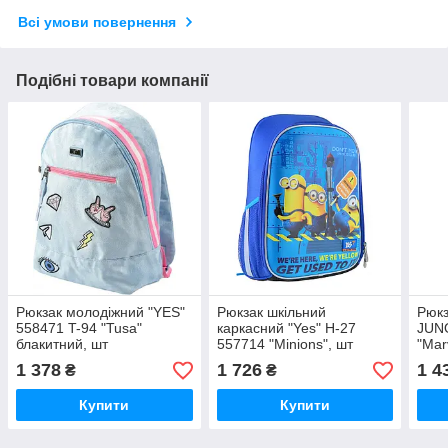
Всі умови повернення
Подібні товари компанії
Рюкзак молодіжний "YES"
Рюкзак шкільний
Рюкз
558471 T-94 "Tusa"
каркасний "Yes" H-27
JUN
блакитний, шт
557714 "Minions", шт
"Mar
чорн
1 378
1 726
1 4
₴
₴
Купити
Купити