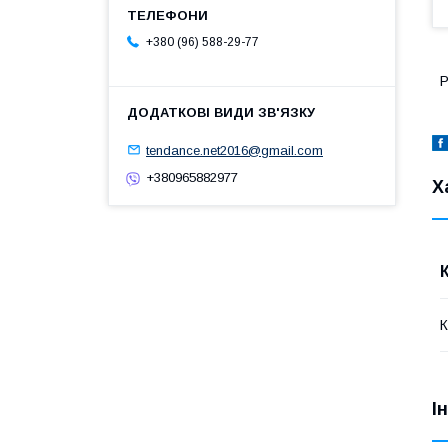
+380 (96) 588-29-77
Р
tendance.net2016@gmail.com
+380965882977
Х
І