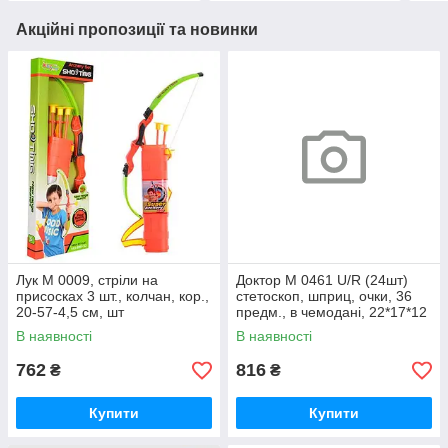
Акційні пропозиції та новинки
Лук M 0009, стріли на
Доктор M 0461 U/R (24шт)
присосках 3 шт., колчан, кор.,
стетоскоп, шприц, очки, 36
20-57-4,5 см, шт
предм., в чемодані, 22*17*12
см, шт
В наявності
В наявності
762
816
₴
₴
Купити
Купити