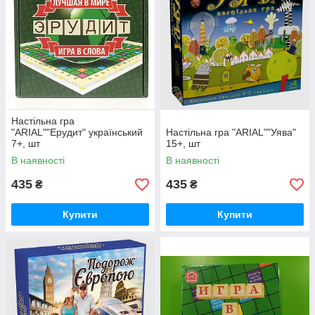
Настільна гра
"ARIAL""Ерудит" український
Настільна гра "ARIAL""Уява"
7+, шт
15+, шт
В наявності
В наявності
435
435
₴
₴
Купити
Купити