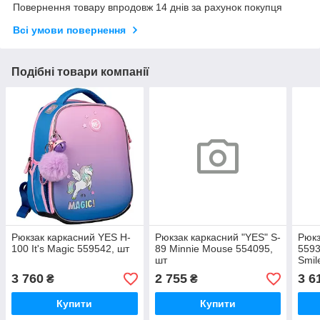
Повернення товару впродовж 14 днів за рахунок покупця
Всі умови повернення
Подібні товари компанії
Рюкзак каркасний YES H-
Рюкзак каркасний "YES" S-
Рюкз
100 It's Magic 559542, шт
89 Minnie Mouse 554095,
5593
шт
Smil
3 760
2 755
3 6
₴
₴
Купити
Купити