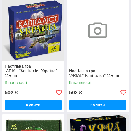
Настільна гра
"ARIAL""Капіталіст Україна"
Настільна гра
11+, шт
"ARIAL""Капіталіст" 11+, шт
В наявності
В наявності
502
502
₴
₴
Купити
Купити