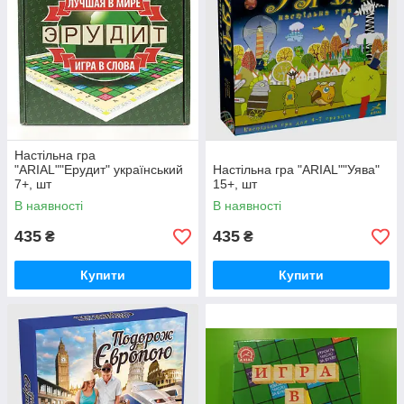
Настільна гра
"ARIAL""Ерудит" український
Настільна гра "ARIAL""Уява"
7+, шт
15+, шт
В наявності
В наявності
435
435
₴
₴
Купити
Купити