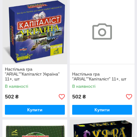
Настільна гра
"ARIAL""Капіталіст Україна"
Настільна гра
11+, шт
"ARIAL""Капіталіст" 11+, шт
В наявності
В наявності
502
502
₴
₴
Купити
Купити