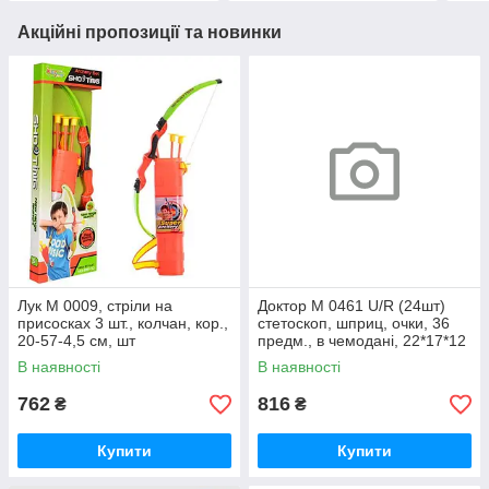
Акційні пропозиції та новинки
Лук M 0009, стріли на
Доктор M 0461 U/R (24шт)
присосках 3 шт., колчан, кор.,
стетоскоп, шприц, очки, 36
20-57-4,5 см, шт
предм., в чемодані, 22*17*12
см, шт
В наявності
В наявності
762
816
₴
₴
Купити
Купити