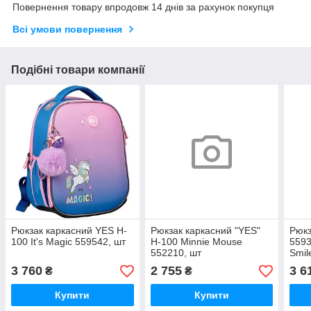
Повернення товару впродовж 14 днів за рахунок покупця
Всі умови повернення
Подібні товари компанії
Рюкзак каркасний YES H-
Рюкзак каркасний "YES"
Рюкз
100 It's Magic 559542, шт
H-100 Minnie Mouse
5593
552210, шт
Smil
3 760
2 755
3 6
₴
₴
Купити
Купити