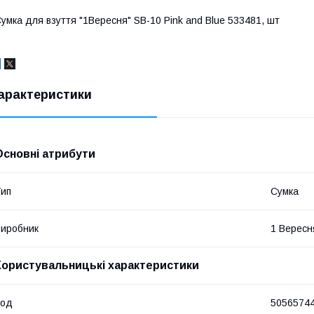
умка для взуття "1Вересня" SB-10 Pink and Blue 533481, шт
арактеристики
Основні атрибути
ип
Сумка
иробник
1 Вересн
Користувальницькі характеристики
Код
5056574