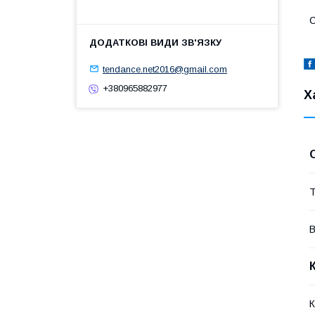
С
tendance.net2016@gmail.com
+380965882977
Х
Т
В