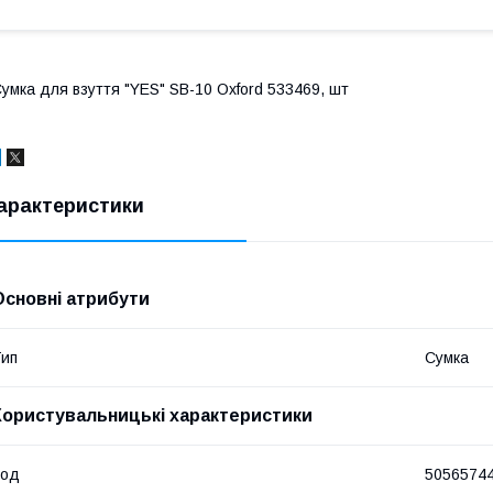
умка для взуття "YES" SB-10 Oxford 533469, шт
арактеристики
Основні атрибути
ип
Сумка
Користувальницькі характеристики
Код
5056574