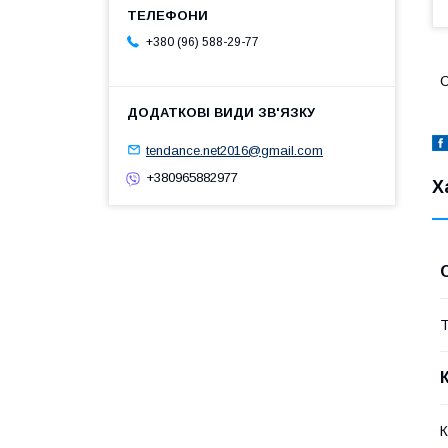
+380 (96) 588-29-77
С
tendance.net2016@gmail.com
+380965882977
Х
Т