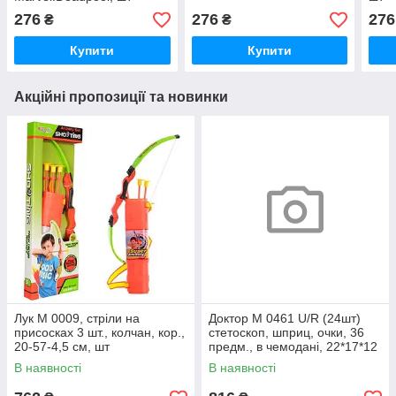
276
276
276
₴
₴
Купити
Купити
Акційні пропозиції та новинки
Лук M 0009, стріли на
Доктор M 0461 U/R (24шт)
присосках 3 шт., колчан, кор.,
стетоскоп, шприц, очки, 36
20-57-4,5 см, шт
предм., в чемодані, 22*17*12
см, шт
В наявності
В наявності