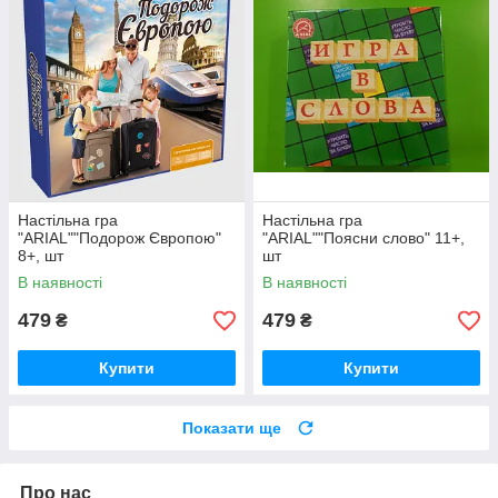
Настільна гра
Настільна гра
"ARIAL""Подорож Європою"
"ARIAL""Поясни слово" 11+,
8+, шт
шт
В наявності
В наявності
479
479
₴
₴
Купити
Купити
Показати ще
Про нас