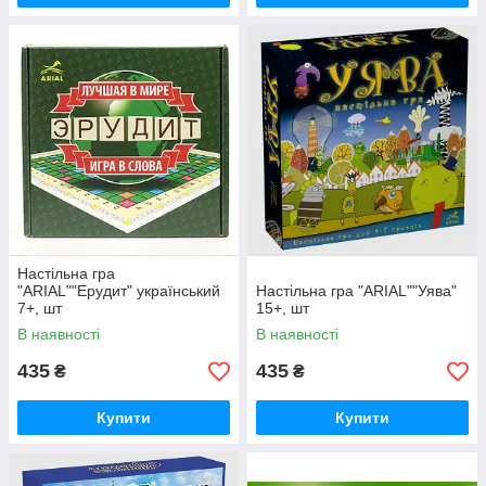
Настільна гра
"ARIAL""Ерудит" український
Настільна гра "ARIAL""Уява"
7+, шт
15+, шт
В наявності
В наявності
435
435
₴
₴
Купити
Купити