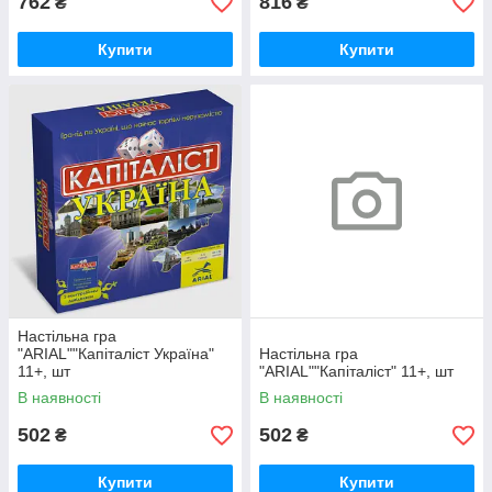
762
816
₴
₴
Купити
Купити
Настільна гра
"ARIAL""Капіталіст Україна"
Настільна гра
11+, шт
"ARIAL""Капіталіст" 11+, шт
В наявності
В наявності
502
502
₴
₴
Купити
Купити