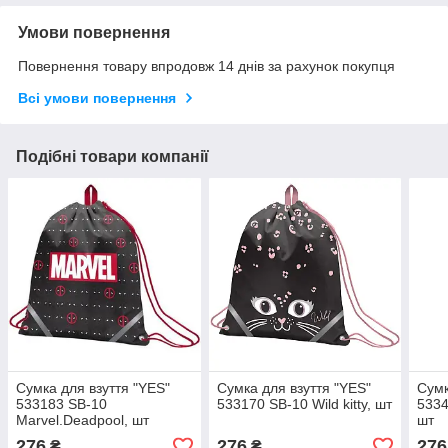
Умови повернення
Повернення товару впродовж 14 днів за рахунок покупця
Всі умови повернення
Подібні товари компанії
Сумка для взуття "YES"
Сумка для взуття "YES"
Сумк
533183 SB-10
533170 SB-10 Wild kitty, шт
5334
Marvel.Deadpool, шт
шт
276
276
276
₴
₴