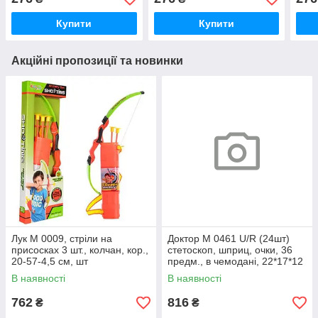
Купити
Купити
Акційні пропозиції та новинки
Лук M 0009, стріли на
Доктор M 0461 U/R (24шт)
присосках 3 шт., колчан, кор.,
стетоскоп, шприц, очки, 36
20-57-4,5 см, шт
предм., в чемодані, 22*17*12
см, шт
В наявності
В наявності
762
816
₴
₴