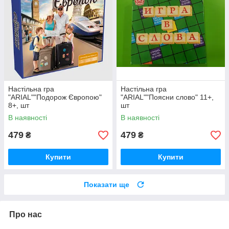
Настільна гра
Настільна гра
"ARIAL""Подорож Європою"
"ARIAL""Поясни слово" 11+,
8+, шт
шт
В наявності
В наявності
479
479
₴
₴
Купити
Купити
Показати ще
Про нас