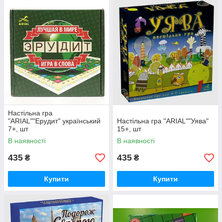
Настільна гра
"ARIAL""Ерудит" український
Настільна гра "ARIAL""Уява"
7+, шт
15+, шт
В наявності
В наявності
435
435
₴
₴
Купити
Купити