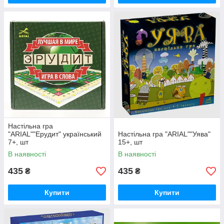
Настільна гра
"ARIAL""Ерудит" український
Настільна гра "ARIAL""Уява"
7+, шт
15+, шт
В наявності
В наявності
435
435
₴
₴
Купити
Купити