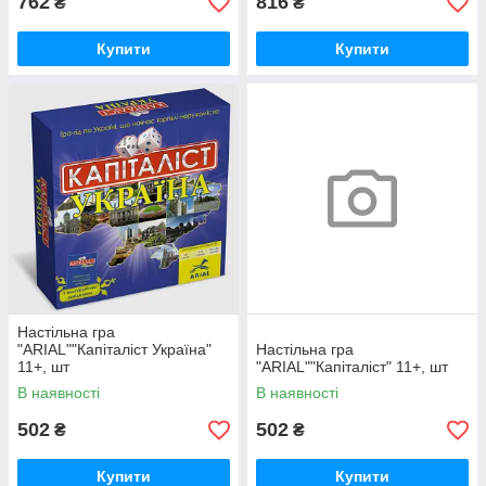
762
816
₴
₴
Купити
Купити
Настільна гра
"ARIAL""Капіталіст Україна"
Настільна гра
11+, шт
"ARIAL""Капіталіст" 11+, шт
В наявності
В наявності
502
502
₴
₴
Купити
Купити