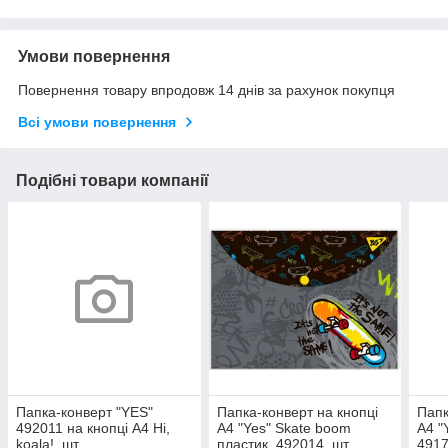
Умови повернення
Повернення товару впродовж 14 днів за рахунок покупця
Всі умови повернення
Подібні товари компанії
Папка-конверт "YES"
Папка-конверт на кнопці
Папк
492011 на кнопці А4 Hi,
А4 "Yes" Skate boom
А4 "
koala!, шт
пластик, 492014, шт
4917