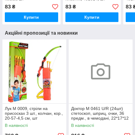
83
83
83
₴
₴
Купити
Купити
Акційні пропозиції та новинки
Лук M 0009, стріли на
Доктор M 0461 U/R (24шт)
присосках 3 шт., колчан, кор.,
стетоскоп, шприц, очки, 36
20-57-4,5 см, шт
предм., в чемодані, 22*17*12
см, шт
В наявності
В наявності