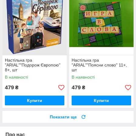
Настільна гра
Настільна гра
"ARIAL""Подорож Європою"
"ARIAL""Поясни слово" 11+,
8+, шт
шт
В наявності
В наявності
479
479
₴
₴
Купити
Купити
Показати ще
Про нас