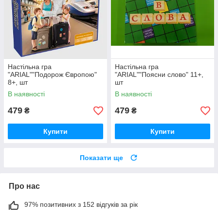
Настільна гра
Настільна гра
"ARIAL""Подорож Європою"
"ARIAL""Поясни слово" 11+,
8+, шт
шт
В наявності
В наявності
479
479
₴
₴
Купити
Купити
Показати ще
Про нас
97% позитивних з 152 відгуків за рік