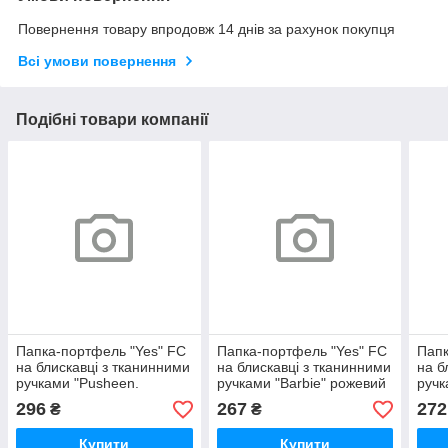
Повернення товару впродовж 14 днів за рахунок покупця
Всі умови повернення
Подібні товари компанії
Папка-портфель "Yes" FC
Папка-портфель "Yes" FC
Папк
на блискавці з тканинними
на блискавці з тканинними
на б
ручками "Pusheen.
ручками "Barbie" рожевий
ручк
Stormy" 492238, шт
492240, шт
шт
296
267
272
₴
₴
Купити
Купити