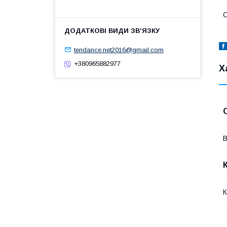
С
tendance.net2016@gmail.com
+380965882977
Х
В