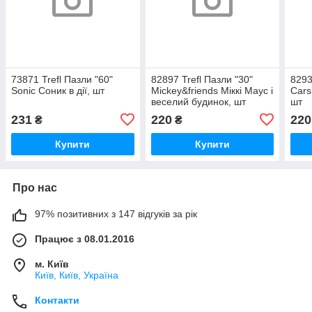
73871 Trefl Пазли "60"
82897 Trefl Пазли "30"
8293
Sonic Соник в дії, шт
Mickey&friends Міккі Маус і
Cars
веселий будинок, шт
шт
231
220
220
₴
₴
Купити
Купити
Про нас
97% позитивних з 147 відгуків за рік
Працює з 08.01.2016
м. Київ
Київ, Київ, Україна
Контакти