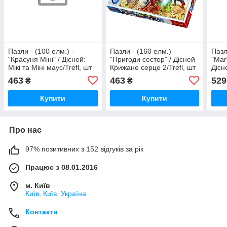
Пазли - (100 елм.) -
Пазли - (160 елм.) -
Пазл
"Красуня Міні" / Дісней:
"Пригоди сестер" / Дісней
"Маг
Мікі та Міні маус/Trefl, шт
Крижане серце 2/Trefl, шт
Дісн
2/Tre
463
463
529
₴
₴
Купити
Купити
Про нас
97% позитивних з 152 відгуків за рік
Працює з 08.01.2016
м. Київ
Київ, Київ, Україна
Контакти