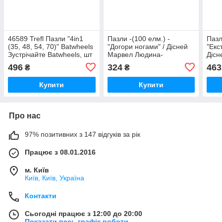
46589 Trefl Пазли "4in1
Пазли -(100 елм.) -
Пазл
(35, 48, 54, 70)" Batwheels
"Догори ногами" / Дісней
"Екс
Зустрічайте Batwheels, шт
Марвел Людина-
Дісн
павук/Trefl, шт
496
324
463
₴
₴
Купити
Купити
Про нас
97% позитивних з 147 відгуків за рік
Працює з 08.01.2016
м. Київ
Київ, Київ, Україна
Контакти
Сьогодні працює з 12:00 до 20:00
Показати весь графік роботи