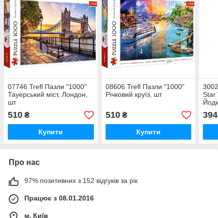
07746 Trefl Пазли "1000"
08606 Trefl Пазли "1000"
3002
Тауерський міст, Лондон,
Річковий круїз, шт
Star
шт
Йоди
510
510
394
₴
₴
Купити
Купити
Про нас
97% позитивних з 152 відгуків за рік
Працює з 08.01.2016
м. Київ