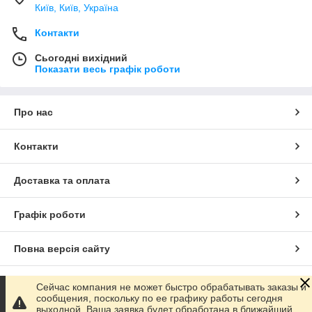
Київ, Київ, Україна
Контакти
Сьогодні вихідний
Показати весь графік роботи
Про нас
Контакти
Доставка та оплата
Графік роботи
Повна версія сайту
Сайт створено на маркетплейсі
Prom.ua
Сейчас компания не может быстро обрабатывать заказы и
сообщения, поскольку по ее графику работы сегодня
выходной. Ваша заявка будет обработана в ближайший