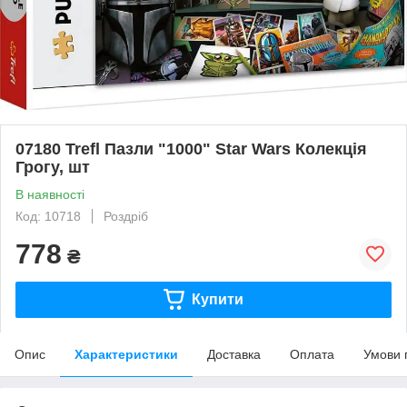
07180 Trefl Пазли "1000" Star Wars Колекція
Грогу, шт
В наявності
Код: 10718
Роздріб
778
₴
Купити
Опис
Характеристики
Доставка
Оплата
Умови 