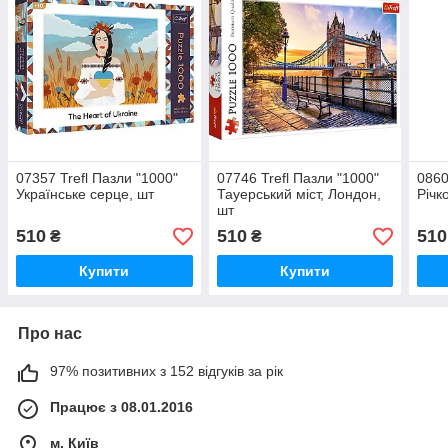
07357 Trefl Пазли "1000"
07746 Trefl Пазли "1000"
0860
Українське серце, шт
Тауерський міст, Лондон,
Річк
шт
510
510
510
₴
₴
Купити
Купити
Про нас
97% позитивних з 152 відгуків за рік
Працює з 08.01.2016
м. Київ