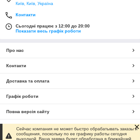
Київ, Київ, Україна
Контакти
Сьогодні працює з 12:00 до 20:00
Показати весь графік роботи
Про нас
Контакти
Доставка та оплата
Графік роботи
Повна версія сайту
Сайт створено на маркетплейсі
Prom.ua
Сейчас компания не может быстро обрабатывать заказы и
сообщения, поскольку по ее графику работы сегодня
выходной. Ваша заявка будет обработана в ближайший