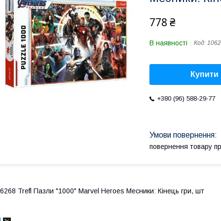
778 ₴
В наявності
Код:
1062
Купити
+380 (96) 588-29-77
повернення товару п
6268 Trefl Пазли "1000" Marvel Heroes Месники: Кінець гри, шт