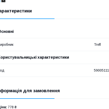
арактеристики
Основні
иробник
Trefl
Користувальницькі характеристики
Код
5900511
нформація для замовлення
іна:
778 ₴