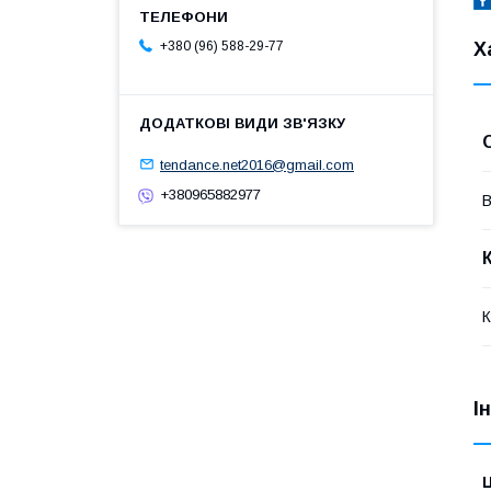
Х
+380 (96) 588-29-77
tendance.net2016@gmail.com
+380965882977
В
І
Ц