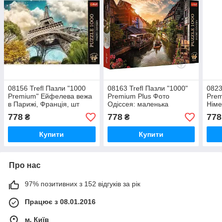
08156 Trefl Пазли "1000
08163 Trefl Пазли "1000"
0823
Premium" Ейфелева вежа
Premium Plus Фото
Prem
в Парижі, Франція, шт
Одіссея: маленька
Німе
Венеція в Кольмарі, шт
778
778
778
₴
₴
Купити
Купити
Про нас
97% позитивних з 152 відгуків за рік
Працює з 08.01.2016
м. Київ