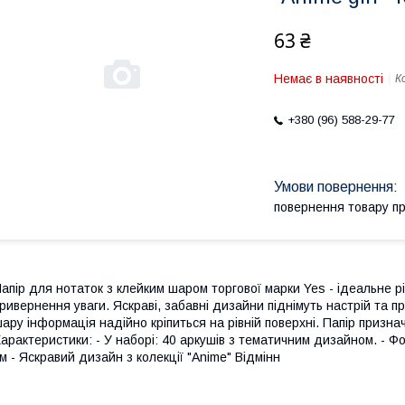
63 ₴
Немає в наявності
К
+380 (96) 588-29-77
повернення товару п
апір для нотаток з клейким шаром торгової марки Yes - ідеальне 
ривернення уваги. Яскраві, забавні дизайни піднімуть настрій та п
ару інформація надійно кріпиться на рівній поверхні. Папір призна
арактеристики: - У наборі: 40 аркушів з тематичним дизайном. - Фор
м - Яскравий дизайн з колекції "Anime" Відмінн