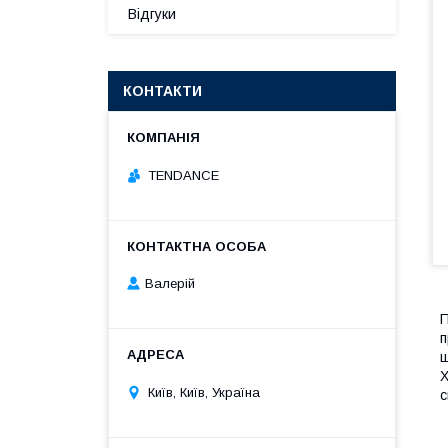
Відгуки
КОНТАКТИ
TENDANCE
Валерій
П
п
ш
Х
Київ, Київ, Україна
с