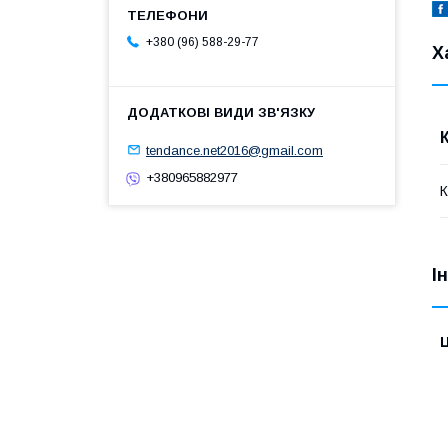
+380 (96) 588-29-77
Х
tendance.net2016@gmail.com
+380965882977
І
Ц