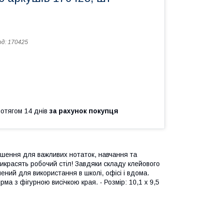
од:
170425
ротягом 14 днів
за рахунок покупця
рішення для важливих нотаток, навчання та
рикрасять робочий стіл! Завдяки складу клейового
чений для використання в школі, офісі і вдома.
ма з фігурною висічкою края. - Розмір: 10,1 х 9,5