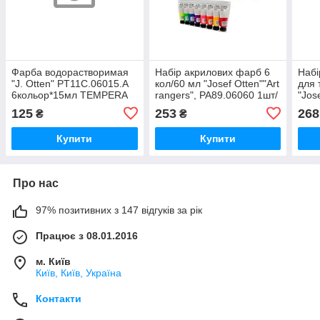
Фарба водорастворимая
Набір акрилових фарб 6
Набі
"J. Otten" PT11C.06015.A
кол/60 мл "Josef Otten""Art
для 
6кольор*15мл TEMPERA
rangers", PA89.06060 1шт/
"Jos
Pastel ART RANGERS
етик, шт
PA50
125
253
268
₴
₴
15ML, шт
Купити
Купити
Про нас
97% позитивних з 147 відгуків за рік
Працює з 08.01.2016
м. Київ
Київ, Київ, Україна
Контакти