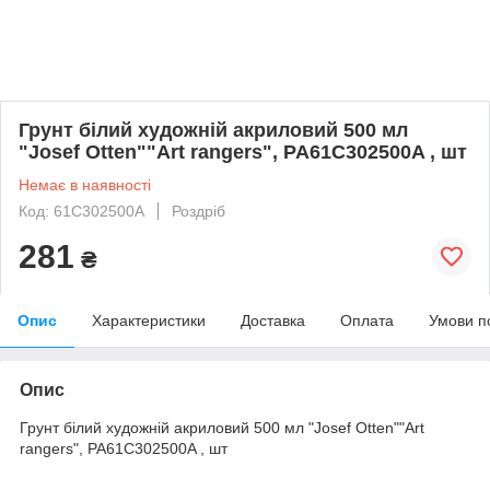
Грунт білий художній акриловий 500 мл
"Josef Otten""Art rangers", PA61C302500A , шт
Немає в наявності
Код: 61C302500A
Роздріб
281
₴
Опис
Характеристики
Доставка
Оплата
Умови п
Опис
Грунт білий художній акриловий 500 мл "Josef Otten""Art
rangers", PA61C302500A , шт