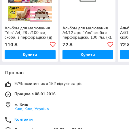
Альбом для малювання
Альбом для малювання
Аль
"Yes" А4, 28 л/100 г/м,
А4/12 арк. "Yes" скоба з
А4/1
скоба, з перфорацією (д)
перфорацією, 100 г/м. (х),
скоб
130487 , шт
130559, шт
г/м,
110
72
72
₴
₴
Купити
Купити
Про нас
97% позитивних з 152 відгуків за рік
Працює з 08.01.2016
м. Київ
Київ, Київ, Україна
Контакти