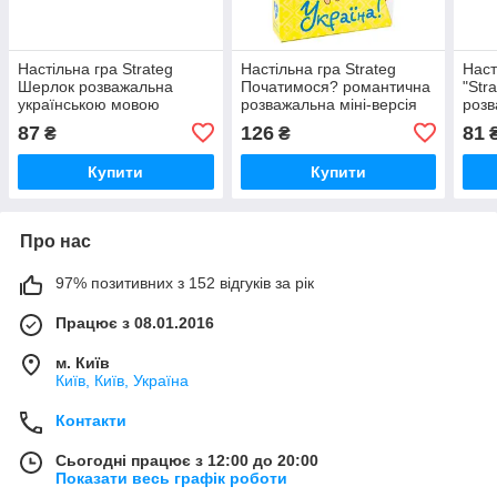
Настільна гра Strateg
Настільна гра Strateg
Наст
Шерлок розважальна
Початимося? романтична
"Str
українською мовою
розважальна міні-версія
розв
(30338), шт
українською мовою
16+,
87
126
81
₴
₴
(30334), шт
Купити
Купити
Про нас
97% позитивних з 152 відгуків за рік
Працює з 08.01.2016
м. Київ
Київ, Київ, Україна
Контакти
Сьогодні працює з 12:00 до 20:00
Показати весь графік роботи