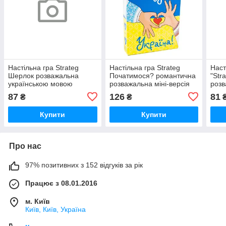
Настільна гра Strateg
Настільна гра Strateg
Наст
Шерлок розважальна
Початимося? романтична
"Str
українською мовою
розважальна міні-версія
розв
(30338), шт
українською мовою
16+,
87
126
81
₴
₴
(30334), шт
Купити
Купити
Про нас
97% позитивних з 152 відгуків за рік
Працює з 08.01.2016
м. Київ
Київ, Київ, Україна