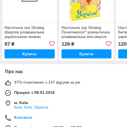
Настільна гра Strateg
Настільна гра Strateg
Наст
Шерлок розважальна
Початимося? романтична
Битв
українською мовою
розважальна міні-версія
укра
(30338), шт
українською мовою
(304
87
126
120
₴
₴
(30334), шт
Купити
Купити
Про нас
97% позитивних з 147 відгуків за рік
Працює з 08.01.2016
м. Київ
Київ, Київ, Україна
Контакти