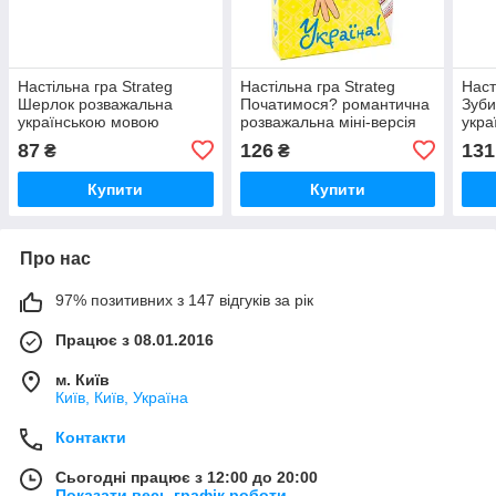
Настільна гра Strateg
Настільна гра Strateg
Наст
Шерлок розважальна
Початимося? романтична
Зуби
українською мовою
розважальна міні-версія
укра
(30338), шт
українською мовою
(303
87
126
131
₴
₴
(30334), шт
Купити
Купити
Про нас
97% позитивних з 147 відгуків за рік
Працює з 08.01.2016
м. Київ
Київ, Київ, Україна
Контакти
Сьогодні працює з 12:00 до 20:00
Показати весь графік роботи