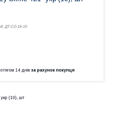
од:
ДТ-СО-16-10
ротягом 14 днів
за рахунок покупця
укр (10), шт