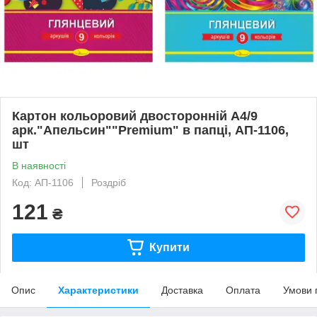
Картон кольоровий двосторонній А4/9
арк."Апельсин""Premium" в папці, АП-1106,
шт
В наявності
Код: АП-1106
Роздріб
121
₴
Купити
Опис
Характеристики
Доставка
Оплата
Умови 