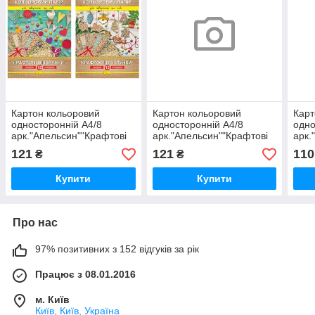
Картон кольоровий
Картон кольоровий
Карт
односторонній А4/8
односторонній А4/8
одно
арк."Апельсин""Крафтові
арк."Апельсин""Крафтові
арк.
візерунки" Premium в
візерунки" Premium в
візе
121
121
110
₴
₴
папці, КККВ-А4-8, шт
папці, АП-1109, шт
папц
Купити
Купити
Про нас
97% позитивних з 152 відгуків за рік
Працює з 08.01.2016
м. Київ
Київ, Київ, Україна