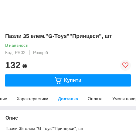
Пазли 35 елем."G-Toys""Принцеси", шт
В наявності
Код: PR02
Роздріб
132
₴
Купити
пис
Характеристики
Доставка
Оплата
Умови пове
Опис
Пазли 35 елем."G-Toys""Принцеси", шт