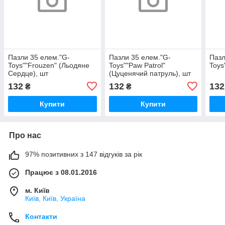
Пазли 35 елем."G-
Пазли 35 елем."G-
Пазл
Toys""Frouzen" (Льодяне
Toys""Paw Patrol"
Toys
Сердце), шт
(Цуценячий патруль), шт
132
132
132
₴
₴
Купити
Купити
Про нас
97% позитивних з 147 відгуків за рік
Працює з 08.01.2016
м. Київ
Київ, Київ, Україна
Контакти