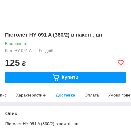
Пістолет HY 091 A (360/2) в пакеті , шт
В наявності
Код: HY 091 A
Роздріб
125
₴
Купити
пис
Характеристики
Доставка
Оплата
Умови пове
Опис
Пістолет HY 091 A (360/2) в пакеті , шт