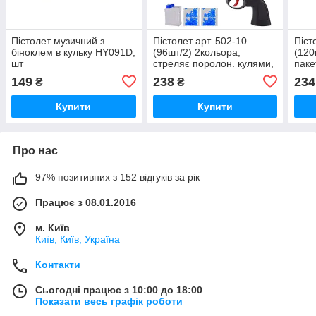
Пістолет музичний з
Пістолет арт. 502-10
Піст
біноклем в кульку HY091D,
(96шт/2) 2кольора,
(120
шт
стреляє поролон. кулями,
паке
пакет 20*5*32см, шт
149
238
234
₴
₴
Купити
Купити
Про нас
97% позитивних з 152 відгуків за рік
Працює з 08.01.2016
м. Київ
Київ, Київ, Україна
Контакти
Сьогодні працює з 10:00 до 18:00
Показати весь графік роботи