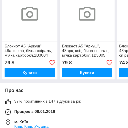
Блокнот А5 "Аркуш",
Блокнот А5 "Аркуш",
Блок
48арк, кліт, бічна спіраль,
48арк, кліт, бічна спіраль,
48ар
м'яка карт.обкл,1В3004
м'яка карт.обкл,1В3005
спір
Дівчинка з капібарою 1/20,
Абстракція Love and
шт
79
79
74
₴
₴
шт
peace 1/2, шт
Купити
Купити
Про нас
97% позитивних з 147 відгуків за рік
Працює з 08.01.2016
м. Київ
Київ, Київ, Україна