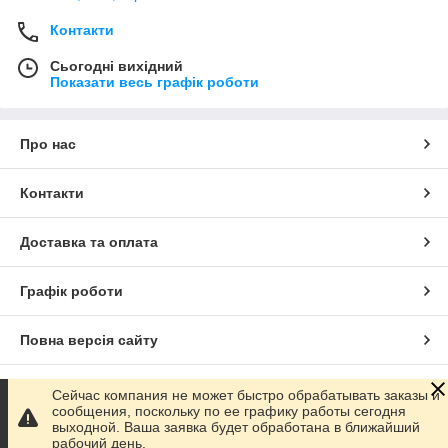
Контакти
Сьогодні вихідний
Показати весь графік роботи
Про нас
Контакти
Доставка та оплата
Графік роботи
Повна версія сайту
Сайт створено на маркетплейсі
Prom.ua
Сейчас компания не может быстро обрабатывать заказы и
сообщения, поскольку по ее графику работы сегодня
выходной. Ваша заявка будет обработана в ближайший
Політика конфіденційності
рабочий день.