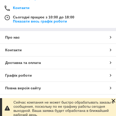
Контакти
Сьогодні працює з 10:00 до 18:00
Показати весь графік роботи
Про нас
Контакти
Доставка та оплата
Графік роботи
Повна версія сайту
Сайт створено на маркетплейсі
Prom.ua
Сейчас компания не может быстро обрабатывать заказы и
сообщения, поскольку по ее графику работы сегодня
выходной. Ваша заявка будет обработана в ближайший
Політика конфіденційності
рабочий день.