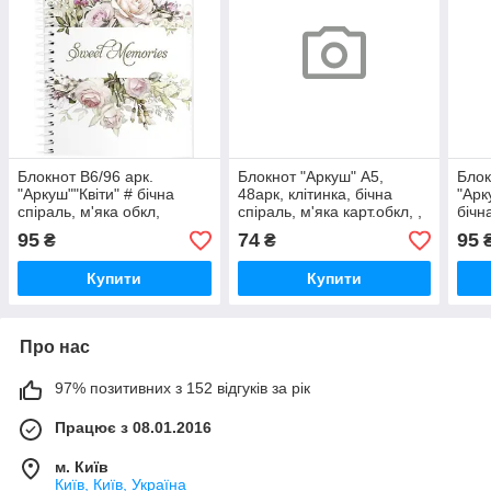
Блокнот В6/96 арк.
Блокнот "Аркуш" А5,
Блок
"Аркуш""Квіти" # бічна
48арк, клітинка, бічна
"Арк
спіраль, м'яка обкл,
спіраль, м'яка карт.обкл, ,
бічн
1В2230, шт
шт
1В22
95
74
95
₴
₴
Купити
Купити
Про нас
97% позитивних з 152 відгуків за рік
Працює з 08.01.2016
м. Київ
Київ, Київ, Україна