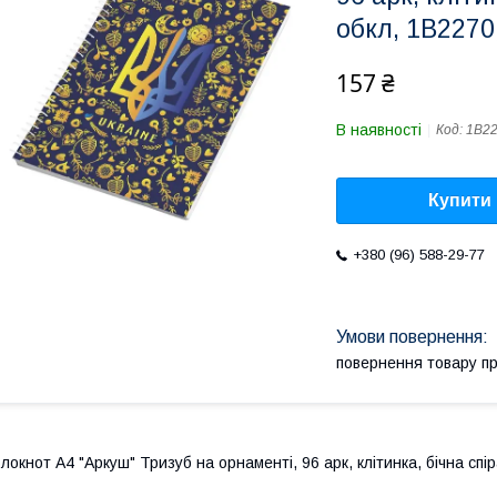
обкл, 1В2270
157 ₴
В наявності
Код:
1В2
Купити
+380 (96) 588-29-77
повернення товару п
локнот А4 "Аркуш" Тризуб на орнаменті, 96 арк, клітинка, бічна спір