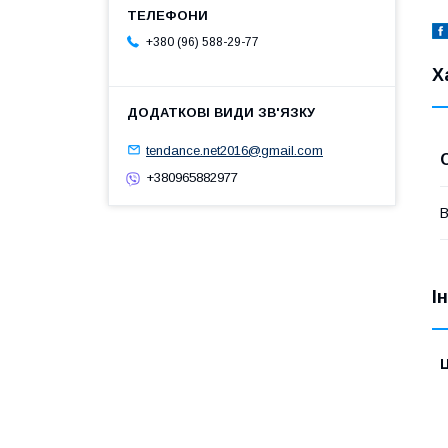
+380 (96) 588-29-77
Х
tendance.net2016@gmail.com
+380965882977
В
І
Ц