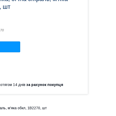
, шт
270
ротягом 14 днів
за рахунок покупця
аль, м'яка обкл, 1В2270, шт