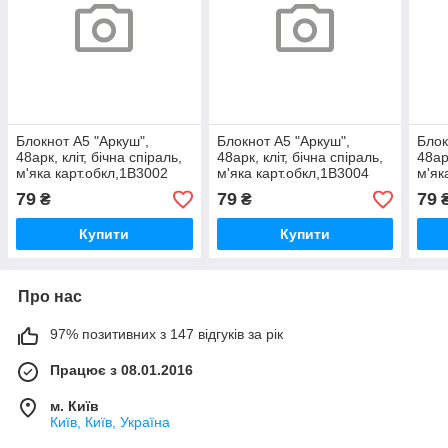
Блокнот А5 "Аркуш",
Блокнот А5 "Аркуш",
Блок
48арк, кліт, бічна спіраль,
48арк, кліт, бічна спіраль,
48арк
м'яка карт.обкл,1В3002
м'яка карт.обкл,1В3004
м'як
Кореянці в вишиванках
Дівчинка з капібарою 1/20,
Абст
79
79
79
₴
₴
1/20, шт
шт
peac
Купити
Купити
Про нас
97% позитивних з 147 відгуків за рік
Працює з 08.01.2016
м. Київ
Київ, Київ, Україна