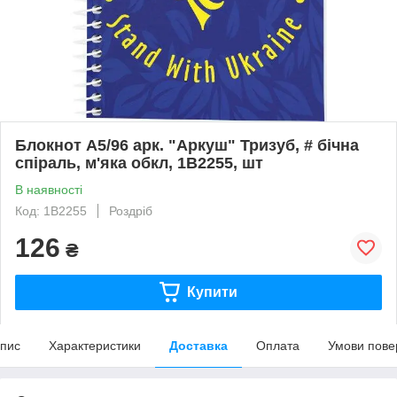
Блокнот А5/96 арк. "Аркуш" Тризуб, # бічна
спіраль, м'яка обкл, 1В2255, шт
В наявності
Код: 1В2255
Роздріб
126
₴
Купити
пис
Характеристики
Доставка
Оплата
Умови пове