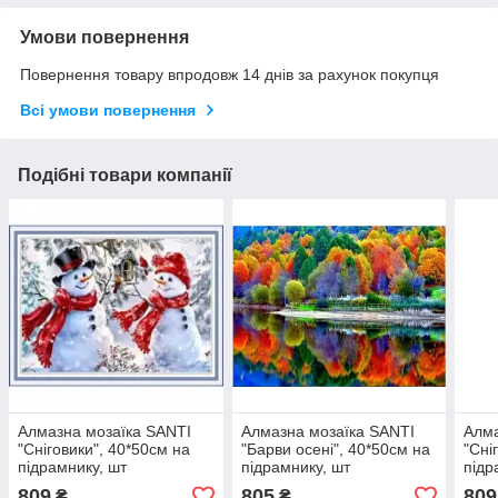
Умови повернення
Повернення товару впродовж 14 днів за рахунок покупця
Всі умови повернення
Подібні товари компанії
Алмазна мозаїка SANTI
Алмазна мозаїка SANTI
Алма
"Сніговики", 40*50см на
"Барви осені", 40*50см на
"Сні
підрамнику, шт
підрамнику, шт
підр
809
805
809
₴
₴