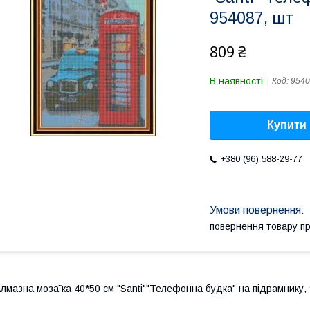
954087, шт
809 ₴
В наявності
Код:
9540
Купити
+380 (96) 588-29-77
повернення товару п
лмазна мозаїка 40*50 см "Santi""Телефонна будка" на підрамнику,