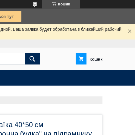
Кошик
одной. Ваша заявка будет обработана в ближайший рабочий
Кошик
їка 40*50 см
фонна будка" на підрамнику,