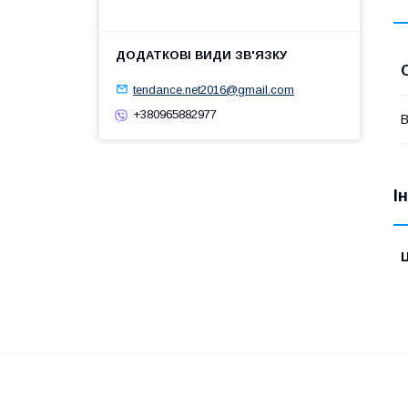
tendance.net2016@gmail.com
+380965882977
В
І
Ц