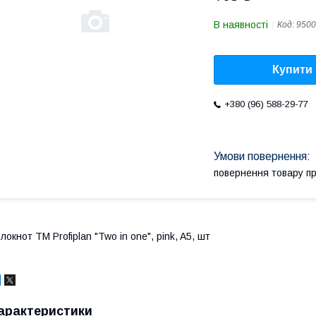
В наявності
Код:
9500
Купити
+380 (96) 588-29-77
повернення товару п
локнот TM Profiplan "Two in one", pink, A5, шт
арактеристики