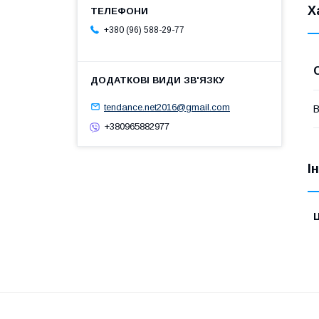
Х
+380 (96) 588-29-77
tendance.net2016@gmail.com
В
+380965882977
І
Ц