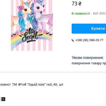
73 ₴
В наявності
Код:
9051
Купити
+380 (96) 588-29-77
повернення товару п
локнот TM 4Profi "Squid note" red, A5, шт